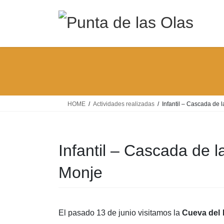
Saltar
Saltar
al
a
contenido
la
navegación
HOME
Actividades realizadas
Infantil – Cascada de
Infantil – Cascada de 
Monje
El pasado 13 de junio visitamos la
Cueva del