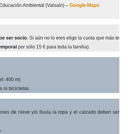
Educación Ambiental (Valsaín) –
Google Maps
be ser socio
. Si aún no lo eres elige la cuota que más te
temporal
por sólo 15 € para toda la familia).
el: 400 m)
 ni bicicletas.
nes de nieve y/o lluvia la ropa y el calzado deben ser
.