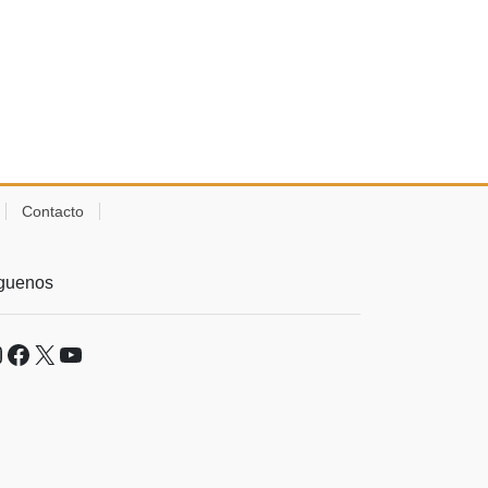
Contacto
guenos
nstagram
Facebook
X
YouTube