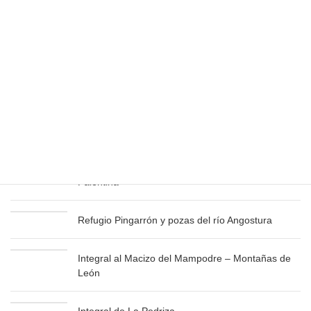
Si ya estás federado con Punta de las Olas y tu tarjeta está
domiciliada,
no tienes que hacer nada
. La Federación te pasará
el recibo donde ya está incluida la cuota de socio.
Últimas publicaciones
Bisaurín y Pico Aspe – Especial verano
Integral de Fuentes Carrionas – Montaña
Palentina
Refugio Pingarrón y pozas del río Angostura
Integral al Macizo del Mampodre – Montañas de
León
Integral de La Pedriza