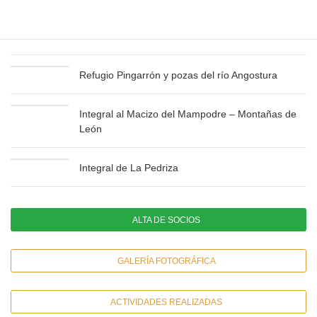
Integral de Fuentes Carrionas – Montaña
Palentina
Refugio Pingarrón y pozas del río Angostura
Integral al Macizo del Mampodre – Montañas de
León
Integral de La Pedriza
ALTA DE SOCIOS
GALERÍA FOTOGRÁFICA
ACTIVIDADES REALIZADAS