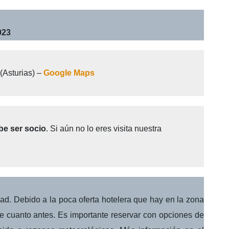
023
Asturias) –
Google Maps
be ser socio
. Si aún no lo eres visita nuestra
dad. Debido a la poca oferta hotelera que hay en la zona
e cuanto antes. Es importante reservar con opciones de