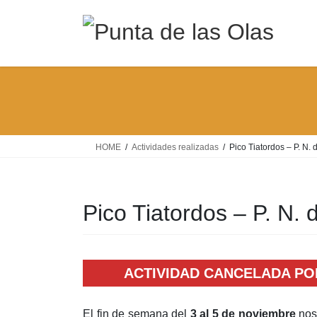
Saltar
Saltar
al
a
contenido
la
navegación
HOME
Actividades realizadas
Pico Tiatordos – P. N. 
Pico Tiatordos – P. N. 
ACTIVIDAD CANCELADA PO
El fin de semana del
3 al 5 de noviembre
nos