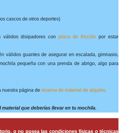
os cascos de otros deportes)
 válidos disipadores con
placa de fricción
por estar
ién válidos guantes de asegurar en escalada, gimnasio,
 mochila pequeña con una prenda de abrigo, algo para
 a nuestra página de
reserva de material de alquiler
.
aterial que deberías llevar en tu mochila.
torio, o no posea las condiciones físicas o técnicas