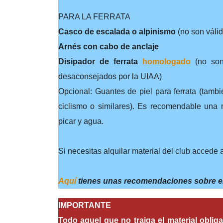
PARA LA FERRATA
Casco de escalada o alpinismo
(no son válid
Arnés con cabo de anclaje
Disipador de ferrata
homologado
(no son
desaconsejados por la UIAA)
Opcional: Guantes de piel para ferrata (tamb
ciclismo o similares). Es recomendable una
picar y agua.
Si necesitas alquilar material del club accede
Aquí
tienes unas recomendaciones sobre el m
IMPORTANTE
Todo aquel que no traiga el material obliga