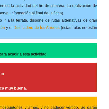
remos la actividad del fin de semana. La realización de
rva; información al final de la ficha).
ir a la ferrata, dispone de rutas alternativas de gran
lba
y el
Desfiladero de los Arrudos
(estas rutas no están
ara acudir a esta actividad
0 m
ica muy buena.
mosquetones y arnés, y no padecer vértigo. Se darán