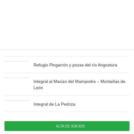
Últimas publicaciones
Bisaurín y Pico Aspe – Especial verano
Integral de Fuentes Carrionas – Montaña
Palentina
Refugio Pingarrón y pozas del río Angostura
Integral al Macizo del Mampodre – Montañas de
León
Integral de La Pedriza
ALTA DE SOCIOS