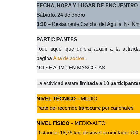
FECHA, HORA Y LUGAR DE ENCUENTRO
Sábado, 24 de enero
8:30
– Restaurante Cancho del Águila, N-I Km.
PARTICIPANTES
Todo aquel que quiera acudir a la activi
página
Alta de socios
.
NO SE ADMITEN MASCOTAS
La actividad estará
limitada a 18 participante
NIVEL TÉCNICO
– MEDIO
Parte del recorrido transcurre por canchales
NIVEL FÍSICO –
MEDIO-ALTO
Distancia: 18,75 km; desnivel acumulado: 700