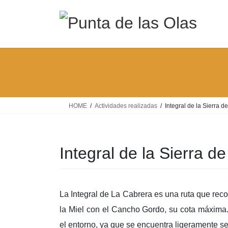
Saltar
Saltar
al
a
contenido
la
navegación
HOME
Actividades realizadas
Integral de la Sierra d
Integral de la Sierra d
La Integral de La Cabrera es una ruta que rec
la Miel con el Cancho Gordo, su cota máxima. 
el entorno, ya que se encuentra ligeramente s