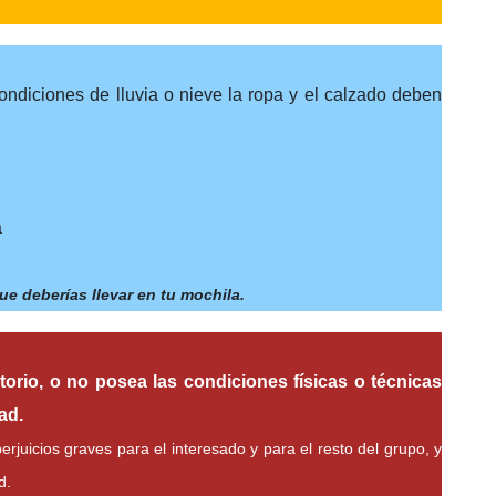
ondiciones de lluvia o nieve la ropa y el calzado deben
a
e deberías llevar en tu mochila.
torio, o no posea las condiciones físicas o técnicas
ad.
juicios graves para el interesado y para el resto del grupo, y
d.