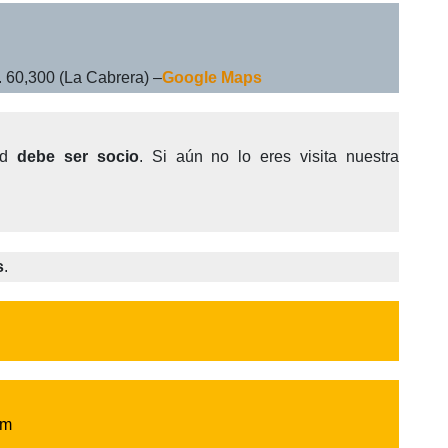
 60,300 (La Cabrera) –
Google Maps
dad
debe ser socio
. Si aún no lo eres visita nuestra
s
.
 m