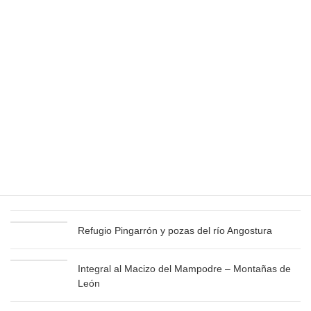
Más información
Últimas publicaciones
Bisaurín y Pico Aspe – Especial verano
Integral de Fuentes Carrionas – Montaña
Palentina
Refugio Pingarrón y pozas del río Angostura
Integral al Macizo del Mampodre – Montañas de
León