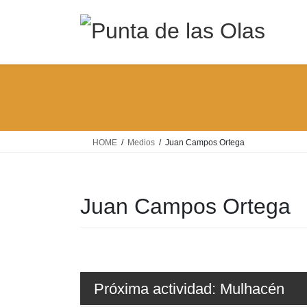
Saltar
Saltar
al
a
contenido
la
navegación
HOME
Medios
Juan Campos Ortega
Juan Campos Ortega
Próxima actividad: Mulhacén