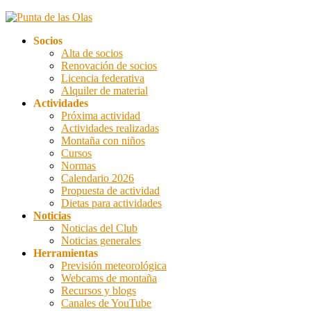
Saltar
Saltar
al
a
Socios
contenido
la
Alta de socios
navegación
Renovación de socios
Licencia federativa
Alquiler de material
Actividades
Próxima actividad
Actividades realizadas
Montaña con niños
Cursos
Normas
Calendario 2026
Propuesta de actividad
Dietas para actividades
Noticias
Noticias del Club
Noticias generales
Herramientas
Previsión meteorológica
Webcams de montaña
Recursos y blogs
Canales de YouTube