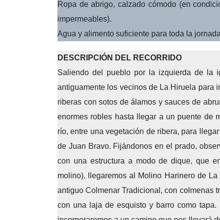
Ropa de abrigo, calzado cómodo (en condicio
impermeables).
Agua y alimento suficiente para toda la jornada
DESCRIPCIÓN DEL RECORRIDO
Saliendo del pueblo por la izquierda de la 
antiguamente los vecinos de La Hiruela para ir
riberas con sotos de álamos y sauces de abr
enormes robles hasta llegar a un puente de m
río, entre una vegetación de ribera, para lleg
de Juan Bravo. Fijándonos en el prado, obser
con una estructura a modo de dique, que en
molino), llegaremos al Molino Harinero de La
antiguo Colmenar Tradicional, con colmenas tr
con una laja de esquisto y barro como tapa.
incorporaremos a un camino que nos llevará de