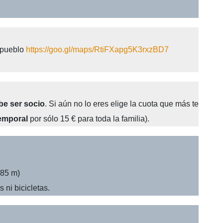
 pueblo
https://goo.gl/maps/RtiFXapg5K3rxzBD7
be ser socio
. Si aún no lo eres elige la cuota que más te
temporal
por sólo 15 € para toda la familia).
 85 m)
 ni bicicletas.