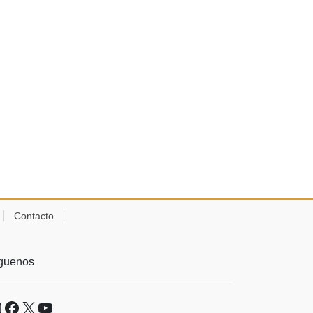
Contacto
guenos
nstagram
Facebook
X
YouTube