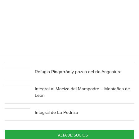
Últimas publicaciones
Bisaurín y Pico Aspe – Especial verano
Integral de Fuentes Carrionas – Montaña
Palentina
Refugio Pingarrón y pozas del río Angostura
Integral al Macizo del Mampodre – Montañas de
León
Integral de La Pedriza
ALTA DE SOCIOS